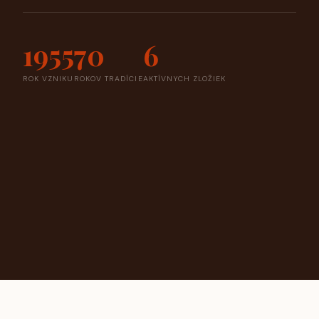
1955
70
6
ROK VZNIKU
ROKOV TRADÍCIE
AKTÍVNYCH ZLOŽIEK