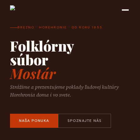
BREZNO · HOREHRONIE · OD ROKU 1955
Folklórny
súbor
Mostár
Strážime a prezentujeme poklady ľudovej kultúry
Horehronia doma i vo svete.
NAŠA PONUKA
SPOZNAJTE NÁS