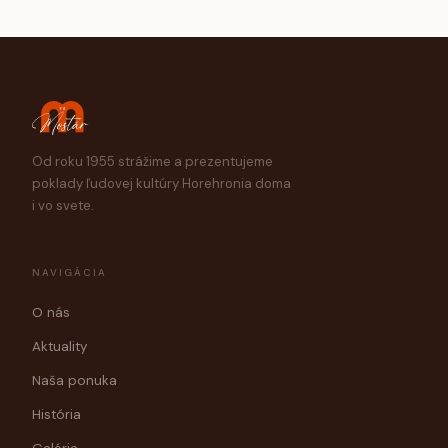
Od roku 1955 strážime a prezentujeme
poklady ľudovej kultúry Horehronia doma
i vo svete.
NAVIGÁCIA
O nás
Aktuality
Naša ponuka
História