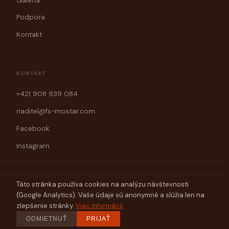
Galéria
Podpora
Kontakt
KONTAKT
+421 908 939 084
riaditel@fs-mostar.com
Facebook
Instagram
Táto stránka používa cookies na analýzu návštevnosti
(Google Analytics). Vaše údaje sú anonymné a slúžia len na
© 2026 Folklórny súbor Mostár Brezno
zlepšenie stránky.
Viac informácií
Web vytvorila spoločnosť
ODMIETNUŤ
PRIJAŤ