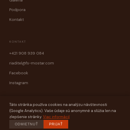
Galéria
Podpora
Kontakt
KONTAKT
+421 908 939 084
riaditel@fs-mostar.com
Facebook
Instagram
Táto stránka používa cookies na analýzu návštevnosti
(Google Analytics). Vaše údaje sú anonymné a slúžia len na
© 2026 Folklórny súbor Mostár Brezno
zlepšenie stránky.
Viac informácií
Web vytvorila spoločnosť
ODMIETNUŤ
PRIJAŤ