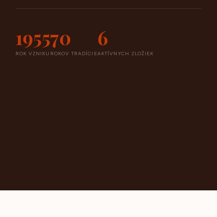
1955
70
6
ROK VZNIKU
ROKOV TRADÍCIE
AKTÍVNYCH ZLOŽIEK