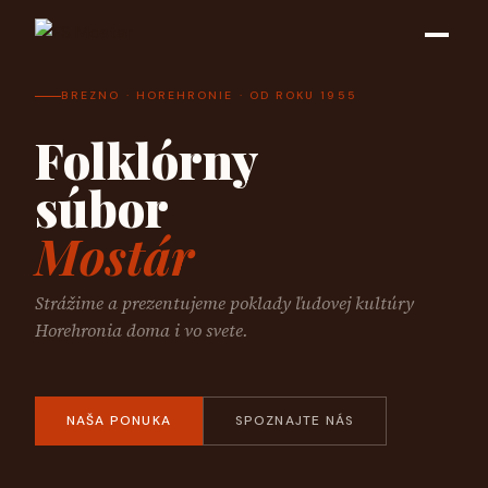
BREZNO · HOREHRONIE · OD ROKU 1955
Folklórny
súbor
Mostár
Strážime a prezentujeme poklady ľudovej kultúry
Horehronia doma i vo svete.
NAŠA PONUKA
SPOZNAJTE NÁS