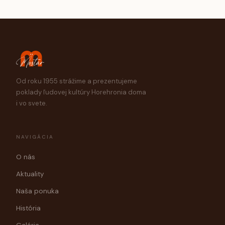
Od roku 1955 strážime a prezentujeme
poklady ľudovej kultúry Horehronia doma
i vo svete.
NAVIGÁCIA
O nás
Aktuality
Naša ponuka
História