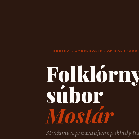
BREZNO · HOREHRONIE · OD ROKU 1955
Folklórn
súbor
Mostár
Strážime a prezentujeme poklady ľu