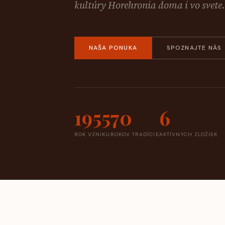
kultúry Horehronia doma i vo svete.
NAŠA PONUKA
SPOZNAJTE NÁS
1955
70
6
ROK VZNIKU
ROKOV TRADÍCIE
AKTÍVNYCH ZLOŽIEK