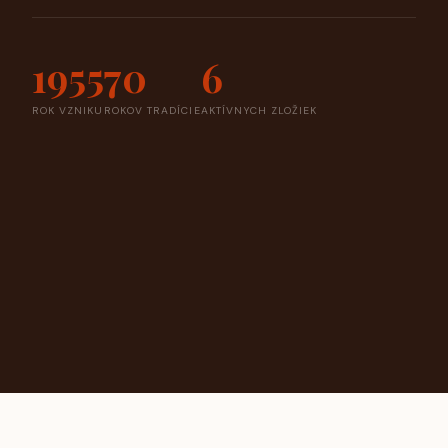
1955
70
6
ROK VZNIKU
ROKOV TRADÍCIE
AKTÍVNYCH ZLOŽIEK