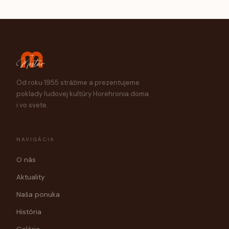
Od roku 1955 strážime a prezentujeme
poklady ľudovej kultúry Horehronia doma
i vo svete.
NAVIGÁCIA
O nás
Aktuality
Naša ponuka
História