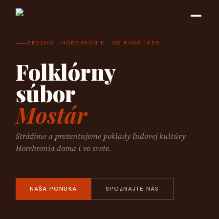
BREZNO · HOREHRONIE · OD ROKU 1955
Folklórny
súbor
Mostár
Strážime a prezentujeme poklady ľudovej kultúry
Horehronia doma i vo svete.
NAŠA PONUKA
SPOZNAJTE NÁS