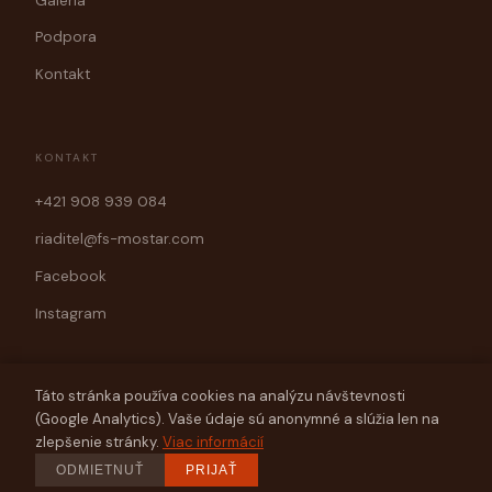
Galéria
Podpora
Kontakt
KONTAKT
+421 908 939 084
riaditel@fs-mostar.com
Facebook
Instagram
Táto stránka používa cookies na analýzu návštevnosti
(Google Analytics). Vaše údaje sú anonymné a slúžia len na
© 2026 Folklórny súbor Mostár Brezno
zlepšenie stránky.
Viac informácií
Web vytvorila spoločnosť
ODMIETNUŤ
PRIJAŤ