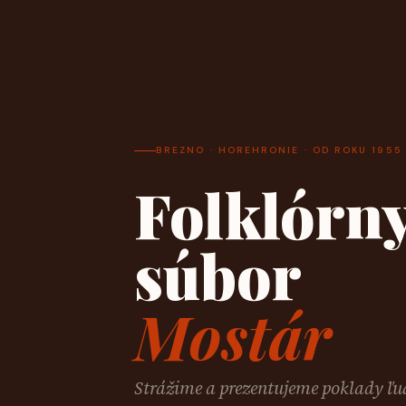
BREZNO · HOREHRONIE · OD ROKU 1955
Folklórn
súbor
Mostár
Strážime a prezentujeme poklady ľu