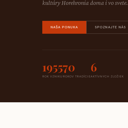
kultúry Horehronia doma i vo svete.
NAŠA PONUKA
SPOZNAJTE NÁS
1955
70
6
ROK VZNIKU
ROKOV TRADÍCIE
AKTÍVNYCH ZLOŽIEK